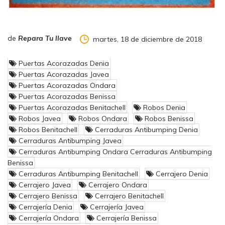
Cajas fuertes, mantenimiento de comunidades, apertura de
puertas, duplicado de llaves y mandos… Si tiene cualquier
duda o problema que le pueda surgir, no dude en
consultarnos.
de
Repara Tu llave
martes, 18 de diciembre de 2018
En lo que a cerrajería del automóvil se refiere estamos
cualificados y preparados con máquinas de última generación
Puertas Acorazadas Denia
en el sector para realizar gran variedad de llaves y mandos de
Puertas Acorazadas Javea
coche. Para así poder ofrecerle una alternativa real al
Puertas Acorazadas Ondara
concesionario oficial.
Puertas Acorazadas Benissa
Puertas Acorazadas Benitachell
Robos Denia
Robos Javea
Robos Ondara
Robos Benissa
Robos Benitachell
Cerraduras Antibumping Denia
Cerraduras Antibumping Javea
Cerraduras Antibumping Ondara Cerraduras Antibumping
Benissa
Cerraduras Antibumping Benitachell
Cerrajero Denia
Cerrajero Javea
Cerrajero Ondara
Cerrajero Benissa
Cerrajero Benitachell
Cerrajería Denia
Cerrajería Javea
Cerrajería Ondara
Cerrajería Benissa