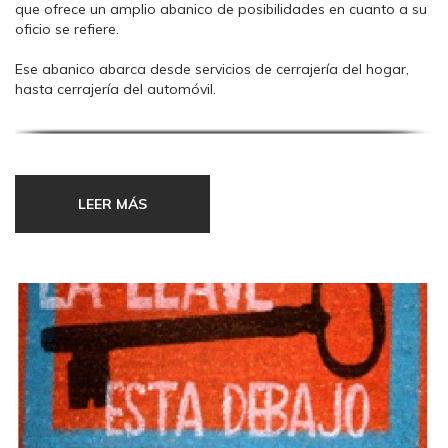
que ofrece un amplio abanico de posibilidades en cuanto a su
oficio se refiere.
Ese abanico abarca desde servicios de cerrajería del hogar,
hasta cerrajería del automóvil.
Disponemos de grandes alternativas a la hora de elegir el
cambio de bombillo, que tan poco frecuente es que realicemos
a lo largo de nuestras, con lo que con ello, nos aseguramos de
poder ofrecerle lo que usted realmente necesita ¡Ni más, ni
LEER MÁS
menos!
Al final lo que buscamos siempre en un negocio local, es una
atención personalizada, un asesoramiento cualificado y sobre
todo cuando nos gastamos el dinero, nos gusta acertar en
las decisiones que tomamos.
Por ello, nuestro amplio abanico de posibilidades, que como
les contamos, van desde el bombillo más simple, a puertas
acorazadas certificadas, grado III, IV, y hasta V (que es el
máximo a día de hoy).