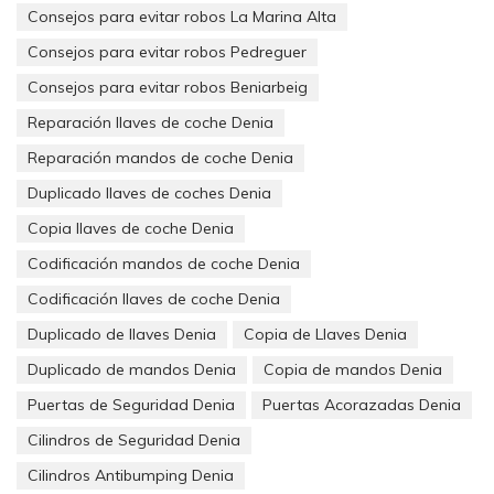
depende de nosotros, eso lo decide el ladrón.
Consejos para evitar robos La Marina Alta
Consejos para evitar robos Pedreguer
Pero
podemos prevenir y reducir
sus consecuencias si
somos conscientes de que nos puede tocar
.
Consejos para evitar robos Beniarbeig
Reparación llaves de coche Denia
Ser víctima de un asalto es una lotería con un premio
al que nadie quiere jugar
:(
Reparación mandos de coche Denia
Instalemos elementos de seguridad que se comporten
Duplicado llaves de coches Denia
como una verdaera barrera física frente al ataque y...
Copia llaves de coche Denia
¡A disfrutar de nuestra seguridad!
siempre y cuando no
Codificación mandos de coche Denia
dejemos la llave debajo del felpudo ;-)
Codificación llaves de coche Denia
Duplicado de llaves Denia
Copia de Llaves Denia
Nuestras puertas son como los airbag de los coches,
Duplicado de mandos Denia
Copia de mandos Denia
ojalá no tengan que demostrar su valía pero si las
Puertas de Seguridad Denia
Puertas Acorazadas Denia
atacan, se defienden con bravura.
Cilindros de Seguridad Denia
Cilindros Antibumping Denia