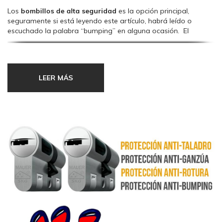
Los
bombillos de alta seguridad
es la opción principal,
seguramente si está leyendo este artículo, habrá leído o
escuchado la palabra “bumping” en alguna ocasión. El
“bumping” es el método de apertura de bombillos más fácil y
efectivo a día de hoy, por lo tanto es una de las características
que seguramente busque a la hora de ampliar la seguridad de
su puerta.
LEER MÁS
Los
cerrojos
es otra alternativa más que interesante, ya que
estamos doblando la seguridad a la puerta, tanto a la hora
de ser atacada por métodos técnicos de apertura como
violentos, ya que va a retardar el apalancamiento.
Los
escudos protectores de bombillo
(¡ya era hora que se
empezara a dar importancia a este componente de la
puerta!) es una alternativa que hasta hace un par de años o
tres la gente no valoraba instalar en su puerta, y no vean la
importancia que tiene.
¿Y por qué no?
También le podemos mostrar una exposición
de
puertas acorazadas
, por si cualquiera de estas opciones
se les queda cortas, lo mismo su puerta ya va pidiendo la