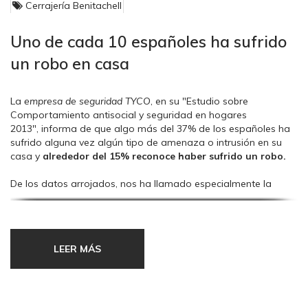
Cerrajería Benitachell
Uno de cada 10 españoles ha sufrido
un robo en casa
La
empresa de seguridad TYCO
, en su "Estudio sobre
Comportamiento antisocial y seguridad en hogares
2013", informa de que algo más del 37% de los españoles ha
sufrido alguna vez algún tipo de amenaza o intrusión en su
casa y
alrededor del 15% reconoce haber sufrido un robo.
De los datos arrojados, nos ha llamado especialmente la
atención el hecho de que en España alrededor de
4 de cada
100 personas deja una llave escondida cerca de casa
.
LEER MÁS
Y nosotros nos preguntamos: ¿para qué? ¿para dar respuesta
al "por si..." que tanto gusta a los amigos de lo ajeno?
Desde Eurosegur queremos informar de que
los robos con