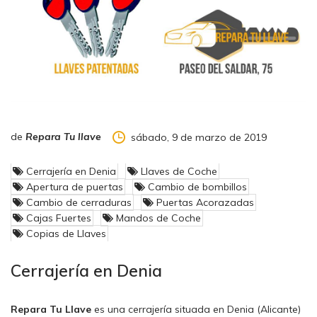
jubilación, a veces por la antigüedad o estado de su puerta,
no es viable la instalación de un cerrojo, protector o bombillo.
No se olvide,
nosotros le asesoramos, usted decide.
de
Repara Tu llave
sábado, 9 de marzo de 2019
Cerrajería en Denia
Llaves de Coche
Apertura de puertas
Cambio de bombillos
Cambio de cerraduras
Puertas Acorazadas
Cajas Fuertes
Mandos de Coche
Copias de Llaves
Cerrajería en Denia
Repara Tu Llave
es una cerrajería situada en Denia (Alicante)