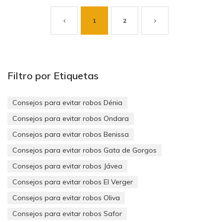
fuerza en domicilios aumentan cada año
. Según los últimos
datos publicados por el Ministerio del Interior, en el primer
1
2
trimestre del 2013 han aumentado un 6,1% respecto al mismo
periodo del año anterior
y sólo si nos involucramos en
nuestra protección, la de nuestra familia y la de nuestro
hogar, podremos invertir esta tendencia.
Filtro por Etiquetas
LA PREVENCIÓN EMPIEZA POR UNO MISMO O IDEAS
Consejos para evitar robos Dénia
DE SEGURIDAD PARA VIVIR MEJOR:
Consejos para evitar robos Ondara
Consejos para evitar robos Benissa
Consejos para evitar robos Gata de Gorgos
Consejos para evitar robos Jávea
Consejos para evitar robos El Verger
Propongámonos el reto de poner en jaque a los
Consejos para evitar robos Oliva
ladrones y
¡ganemos la batalla al amigo de lo ajeno!
Consejos para evitar robos Safor
Olvidémonos, que haya robos y asaltos en las casas no