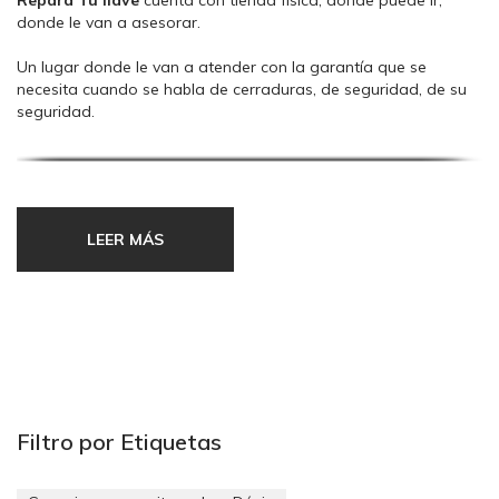
Repara Tu llave
cuenta con tienda física, donde puede ir,
donde le van a asesorar.
Un lugar donde le van a atender con la garantía que se
necesita cuando se habla de cerraduras, de seguridad, de su
seguridad.
Un sitio donde va a poder ver con antelación y donde le van a
poder explicar, que le van a instalar y cómo se lo van a
instalar, porque hablando de cerraduras, que no olvidemos
que son elementos que permiten la entrada a su vivienda, no
LEER MÁS
solo vale con que el producto sea bueno, también la
instalación debe serlo.
Filtro por Etiquetas