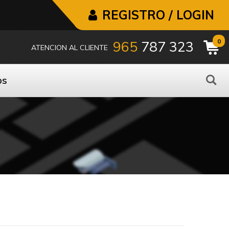
REGISTRO / LOGIN
0
965
787 323
ATENCION AL CLIENTE
os