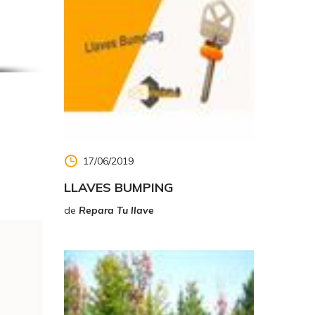
os
er caso
, etc.
17/06/2019
LLAVES BUMPING
de
Repara Tu llave
.
ito a