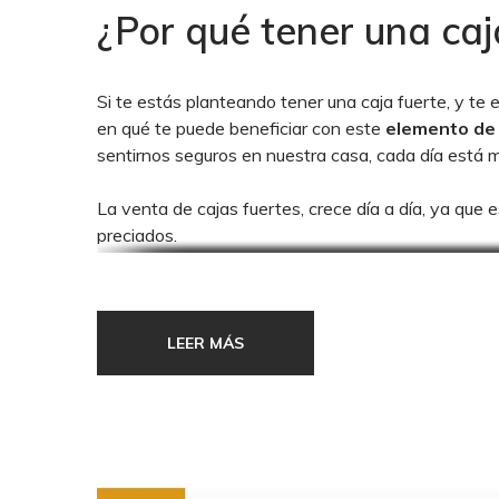
¿Por qué tener una caj
Si te estás planteando tener una caja fuerte, y te
en qué te puede beneficiar con este
elemento de
sentirnos seguros en nuestra casa, cada día está 
La venta de cajas fuertes, crece día a día, ya que
preciados.
Te contamos varios de los motivos por los que adqui
Generan intimidad y tranquilidad
LEER MÁS
Como te comentábamos antes, si tienes miedo de qu
disponer de una caja fuerte en casa es la solución
joyas, relojes, dinero… y se encontrarán protegid