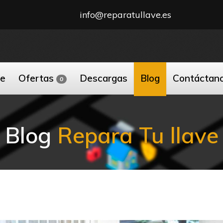
info@reparatullave.es
ne
Ofertas
Descargas
Blog
Contáctan
0
Blog
Repara Tu llave