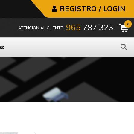
REGISTRO / LOGIN
0
965
787 323
ATENCION AL CLIENTE
os