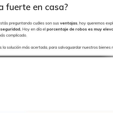
a fuerte en casa?
 estás preguntando cuáles son sus
ventajas
, hoy queremos expl
 seguridad.
Hoy en día el
porcentaje de robos es muy elev
más complicado.
 es la solución más acertada, para salvaguardar nuestros bienes
rir una:
e un ladrón entre en tu casa y te robe tus objetos más precia
 idónea, ya que
dentro podrás introducir las escrituras de tu vivie
os en todo momento