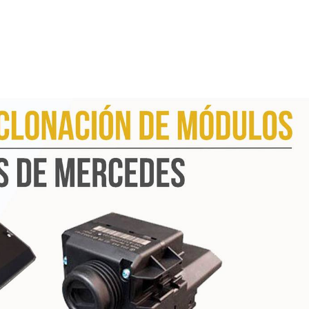
erta. Instale mirillas panorámicas.
electrónicos de alarma.
zón, macetas, caja de contadores, etc., ya que pueden ser local
s, es un signo evidente de ausencia.
rado exterior y un perro, convenientemente adiestrado, son útil
uenta con medidas de seguridad.
 no sean muy prolongadas.
timbre de la puerta desconectado es un indicio de ausencia.
 domicilio.
in cerramiento.
icos, aparatos de fotografía, vídeo y similares.
esconocidos, ni deje mensajes avisando de la misma en el cont
e colabore con usted por medio de la recogida del correo,
dido ocasional de alguna luz, conexión de radio o el televisor, 
 emergencia.
sconocidos. Compromete su seguridad y la de sus vecinos. Los