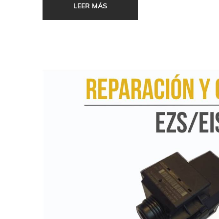
ángulos metálicos que impidan apalancar la pu
LEER MÁS
Valore la posibilidad de instalar dispositivos 
No deje nunca las llaves escondidas en el bu
con relativa facilidad por los ladrones.
No deje las persianas completamente cerrada
Si vive fuera del casco urbano un buen alumb
medidas de disuasión.
No duerma con las ventanas abiertas si no c
Deje ropa tendida en caso de ausencias que
No desconecte totalmente la electricidad. El 
No deje dinero, joyas ni objetos valiosos en el
No deje objetos de cierto valor en terrazas s
Anote el número de serie de los electrodomést
Fotografíe las joyas y otros objetos valiosos.
No comente su ausencia ni su duración con d
En ausencias prolongadas pida a un vecino qu
comprobación del estado de la vivienda, encen
un teléfono para que le localicen en caso de
No abra mediante el portero automático a de