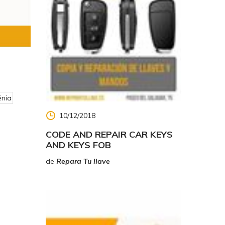
 llaves
ere
o
énia
al Cuerpo
10/12/2018
 Recuerde
CODE AND REPAIR CAR KEYS
onas, es
AND KEYS FOB
de
Repara Tu llave