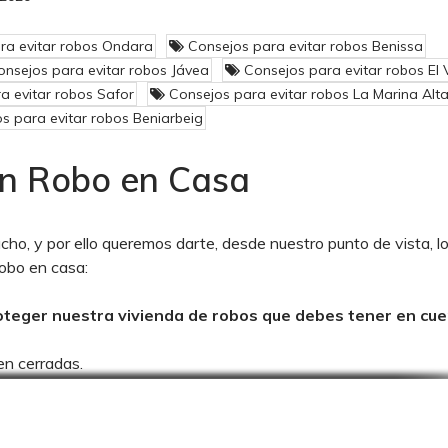
ra evitar robos Ondara
Consejos para evitar robos Benissa
nsejos para evitar robos Jávea
Consejos para evitar robos El 
a evitar robos Safor
Consejos para evitar robos La Marina Alt
s para evitar robos Beniarbeig
un Robo en Casa
cho, y por ello queremos darte, desde nuestro punto de vista, l
robo en casa:
oteger nuestra vivienda de robos que debes tener en cue
n cerradas.
ólo con el resbalón, puesto que así pueden abrirse fácilmente.
i su puerta no es blindada, procure que tenga, al menos, dos pu
y el suelo. Refuerce la parte de las bisagras con pivotes de acer