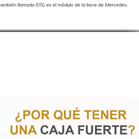
también llamado EIS) es el módulo de la llave de Mercedes.
 ni toque o mueva nada que pudiera haber sido manipulado por l
 zona, si es la Guardia Civil llame al teléfono 062 o en cualqui
ustificativos de los objetos robados, como facturas, fotografías
la denuncia.
lo han confirmado en tu taller de confianza), podemos ayudarte
to. En su lugar, se puede reparar con total garantía de éx
e .es