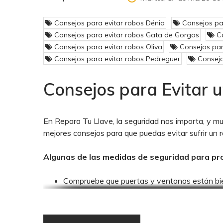
Consejos para evitar robos Dénia
Consejos pa
Consejos para evitar robos Gata de Gorgos
Co
Consejos para evitar robos Oliva
Consejos par
Consejos para evitar robos Pedreguer
Consejo
Consejos para Evitar 
En Repara Tu Llave, la seguridad nos importa, y mu
mejores consejos para que puedas evitar sufrir un 
Algunas de las medidas de seguridad para pr
Compruebe que puertas y ventanas están bie
Cierre la puerta siempre usando la llave, no s
Instale en su vivienda una puerta blindada. S
cierre, y que no exista hueco entre la puerta 