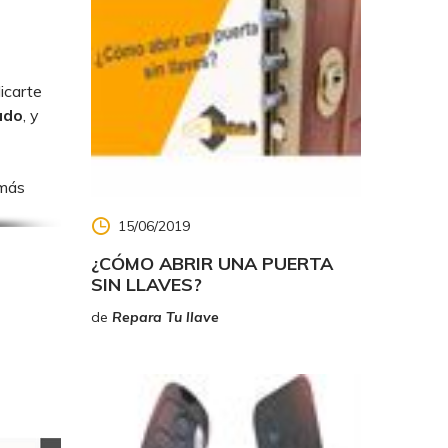
icarte
ado
, y
 más
15/06/2019
¿CÓMO ABRIR UNA PUERTA
SIN LLAVES?
de
Repara Tu llave
dos,
nda, tus