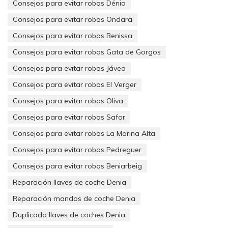
Consejos para evitar robos Dénia
Consejos para evitar robos Ondara
Consejos para evitar robos Benissa
Consejos para evitar robos Gata de Gorgos
Consejos para evitar robos Jávea
Consejos para evitar robos El Verger
Consejos para evitar robos Oliva
Consejos para evitar robos Safor
Reparación en 24-48 horas, cambiando los módulos y
componentes afectados por otros de mayor rendimiento
.
Consejos para evitar robos La Marina Alta
Consejos para evitar robos Pedreguer
Consejos para evitar robos Beniarbeig
Procedimiento para desmontar el cuadro de instrumentos del
coche:
Reparación llaves de coche Denia
Reparación mandos de coche Denia
1. Retire el marco que rodea el cuadro de instrumentos
2. Quite los tornillos que sujetan el cuadro de instrumentos.
Duplicado llaves de coches Denia
3. Soltar los 2 tapones visibles en la parte delantera.