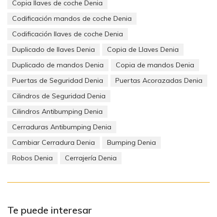
4. Retire la unidad.
Copia llaves de coche Denia
Codificación mandos de coche Denia
Codificación llaves de coche Denia
Duplicado de llaves Denia
Copia de Llaves Denia
Duplicado de mandos Denia
Copia de mandos Denia
Puertas de Seguridad Denia
Puertas Acorazadas Denia
Cilindros de Seguridad Denia
Cilindros Antibumping Denia
Cerraduras Antibumping Denia
Cambiar Cerradura Denia
Bumping Denia
Robos Denia
Cerrajería Denia
Para más información de nuestro servicio especializado para
la reparación de su cuadro de instrumentos Renault
Te puede interesar