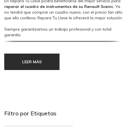
En Repara Tu Llave podrá beneficiarse del mejor servicio para
reparar el cuadro de instrumentos de su Renault Scenic.
Ya
no tendrá que comprar un cuadro nuevo, con el precio tan alto
que ello conlleva, Repara Tu Llave le ofrecerá la mejor solución.
Siempre garantizamos un trabajo profesional y con total
garantía
¿Qué averías son comunes en este tipo de cuadros de
instrumentos?
LEER MÁS
Uno de los fallos más comunes que suelen llegar a nuestro
taller, es el “apagado total” del cuadro. Otras de las averías,
pueden ser:
Se apaga sola la luz del cuadro.
Puntos o líneas en la pantalla.
Parpadeos en el display.
Apagado total del cuadro.
Filtro por Etiquetas