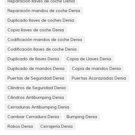
Reparación llaves de coche Denia
como el nuestro los precios son mucho más económicos, el
Reparación mandos de coche Denia
precio final dependerá del modelo del coche, zona geográfica,
etc…
Duplicado llaves de coches Denia
Copia llaves de coche Denia
Codificación mandos de coche Denia
En caso de pérdida total de llaves es necesaria una
maquinaria llamada de intervención, que con el numero PIN
Codificación llaves de coche Denia
(código de seguridad que se adquiere con la compra del
Duplicado de llaves Denia
Copia de Llaves Denia
vehículo) o en su respecto acreditar ser el dueño del vehículo, a
partir de ahí las máquinas de intervención pueden recuperarlo
Duplicado de mandos Denia
Copia de mandos Denia
y hacer una nueva
Puertas de Seguridad Denia
Puertas Acorazadas Denia
Cilindros de Seguridad Denia
Cilindros Antibumping Denia
Cerraduras Antibumping Denia
Cambiar Cerradura Denia
Bumping Denia
Robos Denia
Cerrajería Denia