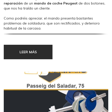
reparación
de un
mando de coche
Peugeot
de dos botones,
que nos ha traído un cliente.
Como podréis apreciar, el mando presenta bastantes
problemas de soldadura, que son rectificados, y deterioro
habitual de la carcasa.
En el vídeo también podéis ver cómo hacemos la lectura del
código de corte de la
llave
en la
máquina electrónica
y su
posterior corte, quedando así cortada como si saliera de
LEER MÁS
origen.
Espero que os guste.