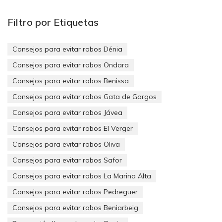
Raymond Fontao, tambien nos explica que:
“antes, los
conductores pensaban que las copias solo podían realizarse en
Filtro por Etiquetas
los concesionarios, pero las tiendas especializadas también
hacen duplicados y a un precio más económico”. “De hecho, las
marcas de coche no fabrican llaves, sino que las encargan a
Consejos para evitar robos Dénia
especialistas en cerraduras. De la parte electrónica, se encargan
también empresas especialistas en esa codificación”
.
Consejos para evitar robos Ondara
Consejos para evitar robos Benissa
Consejos para evitar robos Gata de Gorgos
Consejos para evitar robos Jávea
Consejos para evitar robos El Verger
Consejos para evitar robos Oliva
Según El Real Automóvil Club de Cataluña (RACC),
11.160 conductores perdieron las llaves de su coche
Consejos para evitar robos Safor
durante el 2013, siendo esta una cifra preocupante.
Consejos para evitar robos La Marina Alta
El precio del duplicado dependerá de si solo se copiará la llave
Consejos para evitar robos Pedreguer
o si también se incluye el duplicado del mando. En un
Consejos para evitar robos Beniarbeig
concesionario oficial la llave y el mando pueden llegar a costar
entre 150 y 300 euros, mientras que en un establecimiento