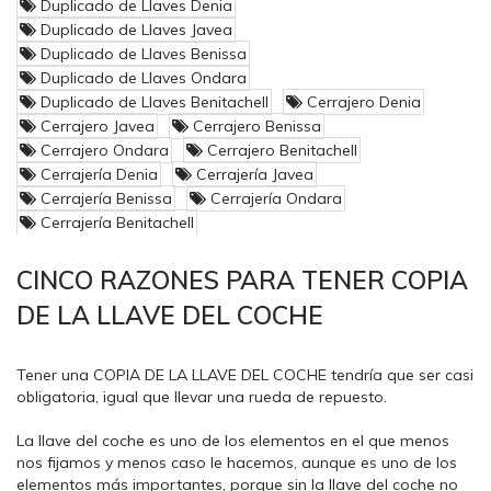
Duplicado de Llaves Denia
llegar a las manos incorrectas, representando un gran peligro
Duplicado de Llaves Javea
para nosotros y nuestra familia.
Duplicado de Llaves Benissa
Por estas razones, conviene contar con un cerrajero experto.
Duplicado de Llaves Ondara
Por ejemplo, en España contamos con
Repara Tu Llave
,
Duplicado de Llaves Benitachell
Cerrajero Denia
dispuestos a ayudarnos en todo momento.
Cerrajero Javea
Cerrajero Benissa
Cerrajero Ondara
Cerrajero Benitachell
Tras una mudanza
Cerrajería Denia
Cerrajería Javea
Cerrajería Benissa
Cerrajería Ondara
Una de las primeras cosas que se deben hacer al mudarnos a
Cerrajería Benitachell
una nueva residencia es
contactar a nuestro cerrajero de
confianza
. Esto es porque lo ideal en estas situaciones es
instalar cerraduras nuevas.
CINCO RAZONES PARA TENER COPIA
DE LA LLAVE DEL COCHE
De esta manera, nos aseguramos de contar con la seguridad
necesaria en las puertas de la casa. En ocasiones también
será necesario cambiar puertas o ventanas, según las
Tener una COPIA DE LA LLAVE DEL COCHE tendría que ser casi
recomendaciones del experto en cerrajería
.
obligatoria, igual que llevar una rueda de repuesto.
Además, poco podemos saber acerca de las copias
La llave del coche es uno de los elementos en el que menos
entregadas a terceros por los propietarios anteriores.
nos fijamos y menos caso le hacemos, aunque es uno de los
Cambiar las cerraduras
antes o después de la ocupación de
elementos más importantes, porque sin la llave del coche no