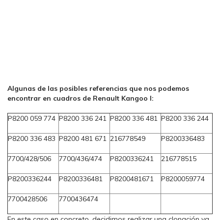
Algunas de las posibles referencias que nos podemos
encontrar en cuadros de Renault Kangoo I:
P8200 059 774
P8200 336 241
P8200 336 481
P8200 336 244
P8200 336 483
P8200 481 671
216778549
P8200336483
7700/428/506
7700/436/474
P8200336241
216778515
P8200336244
P8200336481
P8200481671
P8200059774
7700428506
7700436474
En este caso en concreto, decidimos realizar una clonación ya