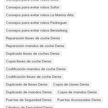
Además el componente estético y de diseño de las puertas de
Consejos para evitar robos Safor
seguridad otorga clase y distinción al chalet y eso es algo con
Consejos para evitar robos La Marina Alta
lo que debemos contar. Podemos elegir entre multitud de
puertas acorazadas aunque para las viviendas unifamiliares
Consejos para evitar robos Pedreguer
lo más habitual es elegir un modelo que nos garantice máxima
protección como los de la
Consejos para evitar robos Beniarbeig
serie 4
o
serie 5
.
Reparación llaves de coche Denia
Vigilar todos los puntos de entrada
Reparación mandos de coche Denia
No podemos dejar nada sin cubrir ya que muchos ladrones
son delincuentes profesionales que controlan cada punto de
Duplicado llaves de coches Denia
entrada a las viviendas. Si tenemos una puerta de seguridad
Copia llaves de coche Denia
lo más seguro es que busquen otro punto de entrada
como
ventanas o puertas traseras
así que debemos
Codificación mandos de coche Denia
complementar la seguridad con rejas y cámaras de seguridad
Codificación llaves de coche Denia
para tener la máxima protección en nuestro chalet
Duplicado de llaves Denia
Copia de Llaves Denia
Duplicado de mandos Denia
Copia de mandos Denia
Puertas de Seguridad Denia
Puertas Acorazadas Denia
Cilindros de Seguridad Denia