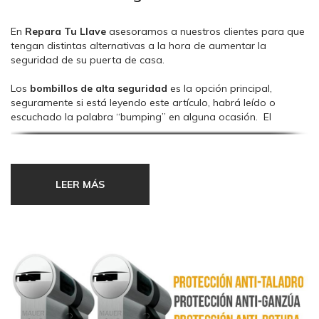
En
Repara Tu Llave
asesoramos a nuestros clientes para que
tengan distintas alternativas a la hora de aumentar la
seguridad de su puerta de casa.
Los
bombillos de alta seguridad
es la opción principal,
seguramente si está leyendo este artículo, habrá leído o
escuchado la palabra “bumping” en alguna ocasión. El
“bumping” es el método de apertura de bombillos más fácil y
efectivo a día de hoy, por lo tanto es una de las características
que seguramente busque a la hora de ampliar la seguridad de
su puerta.
LEER MÁS
Los
cerrojos
es otra alternativa más que interesante, ya que
estamos doblando la seguridad a la puerta, tanto a la hora
de ser atacada por métodos técnicos de apertura como
violentos, ya que va a retardar el apalancamiento.
Los
escudos protectores de bombillo
(¡ya era hora que se
empezara a dar importancia a este componente de la
puerta!) es una alternativa que hasta hace un par de años o
tres la gente no valoraba instalar en su puerta, y no vean la