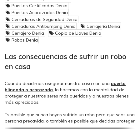
Puertas Certificadas Denia
Propongámonos el reto de poner en jaque a los
Puertas Acorazadas Denia
ladrones y
¡ganemos la batalla al amigo de lo ajeno!
Cerraduras de Seguridad Denia
Cerraduras Antibumping Denia
Cerrajería Denia
Olvidémonos, que haya robos y asaltos en las casas no
Cerrajero Denia
Copia de Llaves Denia
depende de nosotros, eso lo decide el ladrón.
Robos Denia
Pero
podemos prevenir y reducir
sus consecuencias si
somos conscientes de que nos puede tocar
.
Las consecuencias de sufrir un robo
en casa
Ser víctima de un asalto es una lotería con un premio
al que nadie quiere jugar
:(
Cuando decidimos asegurar nuestra casa con una
puerta
Instalemos elementos de seguridad que se comporten
blindada o acorazada
, lo hacemos con la mentalidad de
como una verdaera barrera física frente al ataque y...
proteger a nuestros seres más queridos y a nuestros bienes
más apreciados.
¡A disfrutar de nuestra seguridad!
siempre y cuando no
dejemos la llave debajo del felpudo ;-)
Es posible que nunca hayas sufrido un robo pero que seas una
persona precavida, o también es posible que decidas proteger
tu hogar después de haber sufrido un robo en tu casa. En
cualquier caso, asegurar tu vivienda es una buena decisión.
Nuestras puertas son como los airbag de los coches,