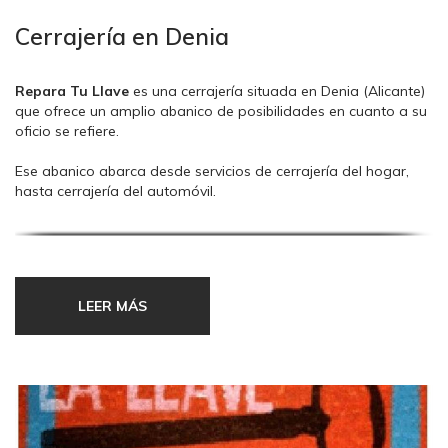
Cerrajería en Denia
Repara Tu Llave
es una cerrajería situada en Denia (Alicante)
que ofrece un amplio abanico de posibilidades en cuanto a su
oficio se refiere.
Ese abanico abarca desde servicios de cerrajería del hogar,
hasta cerrajería del automóvil.
Disponemos de grandes alternativas a la hora de elegir el
cambio de bombillo, que tan poco frecuente es que realicemos
a lo largo de nuestras, con lo que con ello, nos aseguramos de
poder ofrecerle lo que usted realmente necesita ¡Ni más, ni
LEER MÁS
menos!
Al final lo que buscamos siempre en un negocio local, es una
atención personalizada, un asesoramiento cualificado y sobre
todo cuando nos gastamos el dinero, nos gusta acertar en
las decisiones que tomamos.