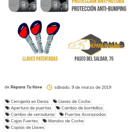
importancia que tiene.
¿Y por qué no?
También le podemos mostrar una exposición
de
puertas acorazadas
, por si cualquiera de estas opciones
se les queda cortas, lo mismo su puerta ya va pidiendo la
jubilación, a veces por la antigüedad o estado de su puerta,
no es viable la instalación de un cerrojo, protector o bombillo.
No se olvide,
nosotros le asesoramos, usted decide.
de
Repara Tu llave
sábado, 9 de marzo de 2019
Cerrajería en Denia
Llaves de Coche
Apertura de puertas
Cambio de bombillos
Cambio de cerraduras
Puertas Acorazadas
Cajas Fuertes
Mandos de Coche
Copias de Llaves