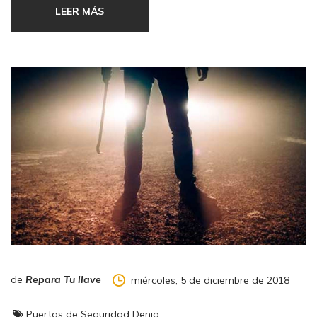
LEER MÁS
Y nosotros nos preguntamos: ¿para qué? ¿para dar respuesta
al "por si..." que tanto gusta a los amigos de lo ajeno?
Desde Eurosegur queremos informar de que
los robos con
fuerza en domicilios aumentan cada año
. Según los últimos
datos publicados por el Ministerio del Interior, en el primer
trimestre del 2013 han aumentado un 6,1% respecto al mismo
periodo del año anterior
y sólo si nos involucramos en
nuestra protección, la de nuestra familia y la de nuestro
hogar, podremos invertir esta tendencia.
LA PREVENCIÓN EMPIEZA POR UNO MISMO O IDEAS
DE SEGURIDAD PARA VIVIR MEJOR:
de
Repara Tu llave
miércoles, 5 de diciembre de 2018
Puertas de Seguridad Denia