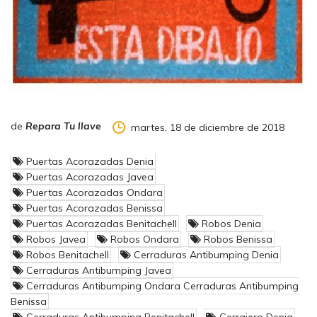
Por ello, nuestro amplio abanico de posibilidades, que como
les contamos, van desde el bombillo más simple, a puertas
acorazadas certificadas, grado III, IV, y hasta V (que es el
máximo a día de hoy).
Cajas fuertes, mantenimiento de comunidades, apertura de
puertas, duplicado de llaves y mandos… Si tiene cualquier
duda o problema que le pueda surgir, no dude en
consultarnos.
de
Repara Tu llave
martes, 18 de diciembre de 2018
En lo que a cerrajería del automóvil se refiere estamos
cualificados y preparados con máquinas de última generación
Puertas Acorazadas Denia
en el sector para realizar gran variedad de llaves y mandos de
Puertas Acorazadas Javea
coche. Para así poder ofrecerle una alternativa real al
Puertas Acorazadas Ondara
concesionario oficial.
Puertas Acorazadas Benissa
Puertas Acorazadas Benitachell
Robos Denia
Robos Javea
Robos Ondara
Robos Benissa
Robos Benitachell
Cerraduras Antibumping Denia
Cerraduras Antibumping Javea
Cerraduras Antibumping Ondara Cerraduras Antibumping
Benissa
Cerraduras Antibumping Benitachell
Cerrajero Denia