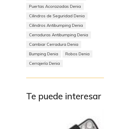
 poner
Puertas Acorazadas Denia
Cilindros de Seguridad Denia
Cilindros Antibumping Denia
 casa,
Cerraduras Antibumping Denia
Cambiar Cerradura Denia
amente.
Bumping Denia
Robos Denia
e casa
Cerrajería Denia
Te puede interesar
coste
jor no