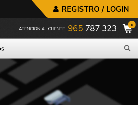
REGISTRO / LOGIN
0
965
787 323
ATENCION AL CLIENTE
os