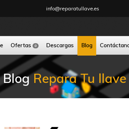
info@reparatullave.es
ne
Ofertas
Descargas
Blog
Contáctan
0
Blog
Repara Tu llave