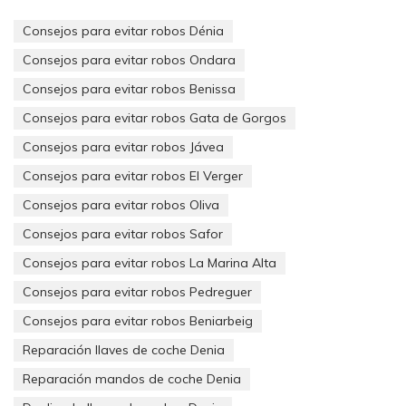
máximo a día de hoy).
Consejos para evitar robos Dénia
Cajas fuertes, mantenimiento de comunidades, apertura de
puertas, duplicado de llaves y mandos… Si tiene cualquier
Consejos para evitar robos Ondara
duda o problema que le pueda surgir, no dude en
Consejos para evitar robos Benissa
consultarnos.
Consejos para evitar robos Gata de Gorgos
En lo que a cerrajería del automóvil se refiere estamos
Consejos para evitar robos Jávea
cualificados y preparados con máquinas de última generación
en el sector para realizar gran variedad de llaves y mandos de
Consejos para evitar robos El Verger
coche. Para así poder ofrecerle una alternativa real al
concesionario oficial.
Consejos para evitar robos Oliva
Consejos para evitar robos Safor
Consejos para evitar robos La Marina Alta
Consejos para evitar robos Pedreguer
Consejos para evitar robos Beniarbeig
Reparación llaves de coche Denia
Reparación mandos de coche Denia