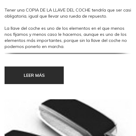
Tener una COPIA DE LA LLAVE DEL COCHE tendría que ser casi
obligatoria, igual que llevar una rueda de repuesto.
La llave del coche es uno de los elementos en el que menos
nos fijamos y menos caso le hacemos, aunque es uno de los
elementos más importantes, porque sin la llave del coche no
podemos ponerlo en marcha.
Ya podemos tener el mejor coche del mundo, que sin llave es
imposible ponerlo en marcha.
LEER MÁS
Ha de tener siempre una COPIA
DE LA LLAVE DEL COCHE, por
cinco RAZONES.
La PRIMERA RAZÓN para TENER UNA COPIA DE LA LLAVE DEL
COCHE, es obvia, sin llave usted nunca podrá poner el coche
en marcha, y por lo tanto, por mucho coche que tenga, sin