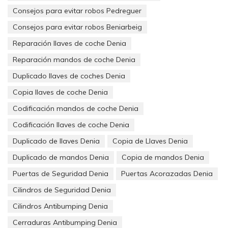
11.160 conductores perdieron las llaves de su coche
Consejos para evitar robos Pedreguer
durante el 2013, siendo esta una cifra preocupante.
Consejos para evitar robos Beniarbeig
El precio del duplicado dependerá de si solo se copiará la llave
Reparación llaves de coche Denia
o si también se incluye el duplicado del mando. En un
concesionario oficial la llave y el mando pueden llegar a costar
Reparación mandos de coche Denia
entre 150 y 300 euros, mientras que en un establecimiento
Duplicado llaves de coches Denia
como el nuestro los precios son mucho más económicos, el
precio final dependerá del modelo del coche, zona geográfica,
Copia llaves de coche Denia
etc…
Codificación mandos de coche Denia
Codificación llaves de coche Denia
En caso de pérdida total de llaves es necesaria una
Duplicado de llaves Denia
Copia de Llaves Denia
maquinaria llamada de intervención, que con el numero PIN
Duplicado de mandos Denia
Copia de mandos Denia
(código de seguridad que se adquiere con la compra del
vehículo) o en su respecto acreditar ser el dueño del vehículo, a
Puertas de Seguridad Denia
Puertas Acorazadas Denia
partir de ahí las máquinas de intervención pueden recuperarlo
Cilindros de Seguridad Denia
y hacer una nueva
Cilindros Antibumping Denia
Cerraduras Antibumping Denia