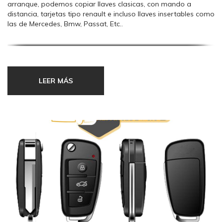
arranque, podemos copiar llaves clasicas, con mando a
distancia, tarjetas tipo renault e incluso llaves insertables como
las de Mercedes, Bmw, Passat, Etc..
Si lo que necesita es una mando o llave nueva, encuentre su
punto mundollaves mas cercano donde estaremos
encantados de atenderle y encontrar una solucion a sus
necesidades.
LEER MÁS
Un transpondedor o transponder es un tipo de
dispositivo utilizado en telecomunicaciones. Su
nombre es producto de la fusión de los terminos en
inglesas Transmitter (Transmisor) y Responder
(Contestador/Respondedor).
Los equipos que realizan esta función son designados con
las siguientes acciones: