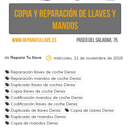
– Recepción, amplificación y reemisión
en una banda distinta
de una señal. Este tipo de transpondendores son utilizados en
comunicaciones espaciales para poder adaptar la señal del
satélite entrante/saliente a la frecuencia de los equipos en
banda base.
de
Repara Tu llave
miércoles, 21 de noviembre de 2018
– Respuesta automática de un mensaje
a la recepción de una
señal concreta de interrogación. Estos transpondedores son
utilizados muy comúnmente en aeronáutica en sistemas de
Reparación llaves de coche Denia
pseudo-radar.
Reparación mandos de coche Denia
Duplicado llaves de coches Denia
Copia llaves de coche Denia
Codificación mandos de coche Denia
Codificación llaves de coche Denia
Duplicado de llaves Denia
Copia de Llaves Denia
Duplicado de mandos Denia
Copia de mandos Denia