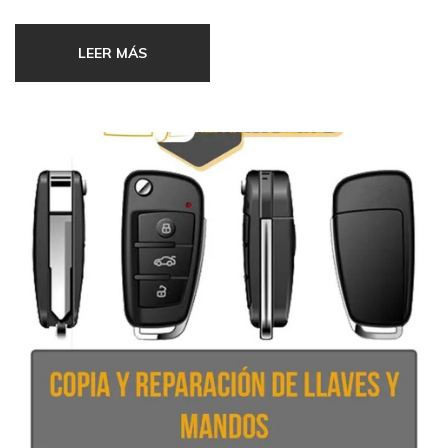
Equipments that do this function are:
LEER MÁS
Receipt, amplification and reissue in a different band
from a signal. This kind of transponder are using in
spacial connection in order to arrange the signal from
entering/outgoing satellite to equipments frequency in
baseband.
Automatic answer of a message to reception from a
particular question signal. this transponders are using ,
commonly, in aeronautic in pseudo-radar system.
In automotive, transponder is mechanism using for a key
identification or approval, for immovilizer vehicle system,
through radio-frequency signals, it doesn’t use batteries,
directly it feed on antenna that there is in vehicle contact.
Transponder are made of electronic circuit equipped with a
antenna and internal memory, where it writes a code. This
code can be read it or rewrite withot having to mechanical or
electric contact.