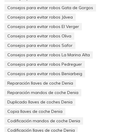
satélite entrante/saliente a la frecuencia de los equipos en
banda base.
Consejos para evitar robos Gata de Gorgos
Consejos para evitar robos Jávea
– Respuesta automática de un mensaje
a la recepción de una
señal concreta de interrogación. Estos transpondedores son
Consejos para evitar robos El Verger
utilizados muy comúnmente en aeronáutica en sistemas de
Consejos para evitar robos Oliva
pseudo-radar.
Consejos para evitar robos Safor
Consejos para evitar robos La Marina Alta
Consejos para evitar robos Pedreguer
Consejos para evitar robos Beniarbeig
Reparación llaves de coche Denia
Reparación mandos de coche Denia
Duplicado llaves de coches Denia
Copia llaves de coche Denia
Codificación mandos de coche Denia
Codificación llaves de coche Denia