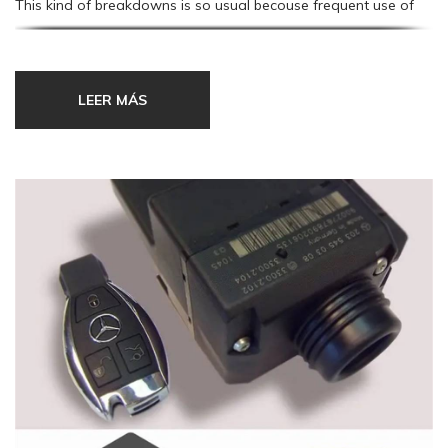
This kind of breakdowns is so usual becouse frequent use of
keys of our car and fallen on the ground of these producing
smalls breaks in internal electronic component welds.
LEER MÁS
If you resort to auto repair shop, with complete security, the
only solution tha they give is make a new key, therefore you
have a considerable payment. Solution to this problema is
cheaper with our key fob repair service.
We deal with dismantle, clean and repair damage welds, we
assamble again key fob and we make verifiactions transmiting
through radio frequency to code key sensor.