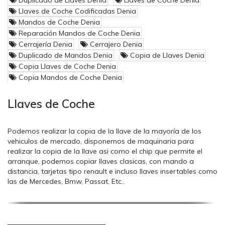
Defectos en la Centralita de Control
Llaves de Coche Codificadas Denia
del Motor
Mandos de Coche Denia
Reparación Mandos de Coche Denia
Como cualquier pieza electrónica, la unidad de control del
Cerrajería Denia
Cerrajero Denia
motor esta expuesta a deterioraos producto del propio
Duplicado de Mandos Denia
Copia de Llaves Denia
funcionamiento o por acidentes o malas practicas, también se
Copia Llaves de Coche Denia
puede averiar.
Copia Mandos de Coche Denia
Fallos típicos
son conexiones defectuosas, daños producidos
por influencia externa (p. ej. agua) o fallos de programación.
Llaves de Coche
La avería de otros componentes del coche, como pueden ser
cortocircuitos o daños en el cableado, también pueden
terminar perjudicando a la unidad de control del motor.
Podemos realizar la copia de la llave de la mayoría de los
vehiculos de mercado, disponemos de maquinaria para
Reparación de Centralitas
realizar la copia de la llave asi como el chip que permite el
arranque, podemos copiar llaves clasicas, con mando a
En Mundollaves.com estamos especializados en la reparación
distancia, tarjetas tipo renault e incluso llaves insertables como
de la electrónica del automóvil, nuestra experiencia nos dice
las de Mercedes, Bmw, Passat, Etc..
que los fallos en las centralitas del motor suelen repetirse la
misma avería en los mismos modelos de automóviles. Gracias
Si lo que necesita es una mando o llave nueva, encuentre su
a este historial podemos reconocer
fallos estándar
tras una
punto mundollaves mas cercano donde estaremos
pequeña descripción del error, permitendonos realizar la
encantados de atenderle y encontrar una solucion a sus