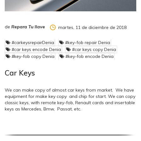
de
Repara Tu llave
martes, 11 de diciembre de 2018
#carkeysrepairDenia
#key-fob repair Denia
#car keys encode Denia
#car keys copy Denia
#key-fob copy Denia
#key-fob encode Denia
Car Keys
We can make copy of almost car keys from market. We have
equipment for make key copy and chip for start. We can copy
classic keys, with remote key-fob, Renault cards and insertable
keys as Mercedes, Bmw, Passat, etc.
Transponder is a kind of mechanism using in telecoms.