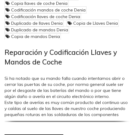
Copia llaves de coche Denia
Codificación mandos de coche Denia
Codificación llaves de coche Denia
Duplicado de llaves Denia
Copia de Llaves Denia
Duplicado de mandos Denia
Copia de mandos Denia
Reparación y Codificación Llaves y
Mandos de Coche
Si ha notado que su mando falla cuando intentamos abrir o
cerrar las puertas de su coche, por norma general suele ser
En automoción el
transponder
es el dispositivo utilizado para
por el desgaste de las baterías del mando o por que tiene
la identificación o aceptación de una llave, por el sistema
algún daño o avería en el circuito electrónico interno.
inmovilizador del vehículo, mediante señales de radio
Este tipo de averías es muy común producto del continuo uso
frecuencia, no usa ni baterías ni pilas internas, se alimenta
y caídas al suelo de las llaves de nuestro coche produciendo
directamente desde la antena que hay en el clausor o
pequeñas roturas en las soldaduras de los componentes
contacto del vehículo.
electrónicos internos.
Si acudes a un talleres de reparación de vehículos con total
Los
transponder
están compuestos de un circuito electrónico
seguridad que la única solución que nos dan es reponer una
dotado de una antena y de una memoria interna, donde se