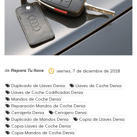
todo depende de su maquinaria”
. Actualmente, el 98% de las
llaves del mercado se pueden duplicar, el otro 2% de llaves
que no se pueden copiar son rarezas o casos excepcionales.
Raymond Fontao, tambien nos explica que:
“antes, los
conductores pensaban que las copias solo podían realizarse en
los concesionarios, pero las tiendas especializadas también
hacen duplicados y a un precio más económico”. “De hecho, las
marcas de coche no fabrican llaves, sino que las encargan a
especialistas en cerraduras. De la parte electrónica, se encargan
también empresas especialistas en esa codificación”
.
de
Repara Tu llave
viernes, 7 de diciembre de 2018
Duplicado de Llaves Denia
Llaves de Coche Denia
Llaves de Coche Codificadas Denia
Mandos de Coche Denia
Reparación Mandos de Coche Denia
Cerrajería Denia
Cerrajero Denia
Según El Real Automóvil Club de Cataluña (RACC),
Duplicado de Mandos Denia
Copia de Llaves Denia
11.160 conductores perdieron las llaves de su coche
Copia Llaves de Coche Denia
durante el 2013, siendo esta una cifra preocupante.
Copia Mandos de Coche Denia