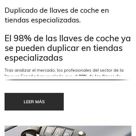
Duplicado de llaves de coche en
tiendas especializadas.
El 98% de las llaves de coche ya
se pueden duplicar en tiendas
especializadas
Tras analizar el mercado, los profesionales del sector de la
llave en España han revelado que
el 98% de las llaves de
coche ya se pueden duplicar en tiendas especializadas del
sector
, como ferreterías, cerrajerías e incluso en algunos
talleres de reparación de calzado, con una oferta de precio
mucho más competitivo que la ofrecida por los concesionarios
LEER MÁS
oficiales.
El director gerente de Silca, Raymond Fontao, asegura que
“la
mayoría de las tiendas pueden hacer la copia de la llave sin el
mando del vehículo, en el caso de querer la llave con mando,