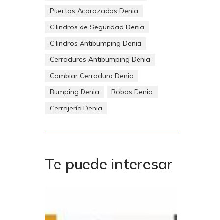
 poner
Puertas Acorazadas Denia
Cilindros de Seguridad Denia
Cilindros Antibumping Denia
 casa,
Cerraduras Antibumping Denia
Cambiar Cerradura Denia
amente.
Bumping Denia
Robos Denia
e casa
Cerrajería Denia
Te puede interesar
coste
jor no