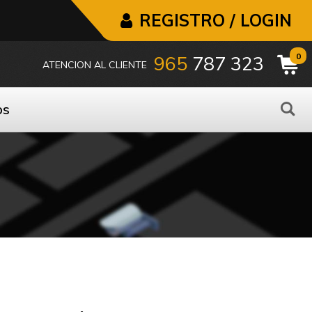
REGISTRO / LOGIN
0
965
787 323
ATENCION AL CLIENTE
os