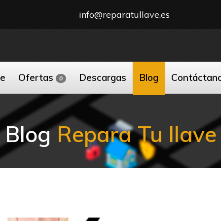
info@reparatullave.es
ne
Ofertas
Descargas
Blog
Contáctan
0
Blog
Repara Tu llave