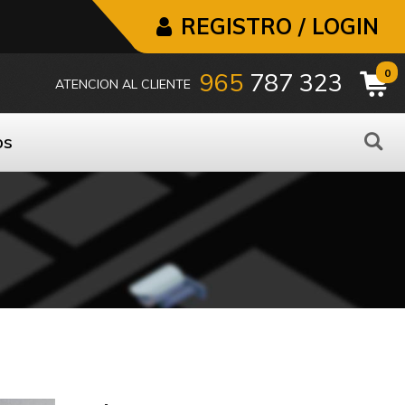
REGISTRO / LOGIN
0
965
787 323
ATENCION AL CLIENTE
os