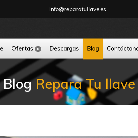
info@reparatullave.es
ne
Ofertas
Descargas
Blog
Contáctan
0
Blog
Repara Tu llave