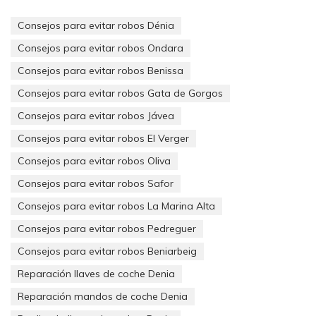
llave no le servirá de nada.
Consejos para evitar robos Dénia
La SEGUNDA RAZÓN para TENER UNA COPIA DE LA LLAVE DE
Consejos para evitar robos Ondara
UN COCHE, es que imagínese que usted en su casa, tan
tranquilamente y de repente hay una urgencia,, y busca su
Consejos para evitar robos Benissa
llave y no la encuentra.
Consejos para evitar robos Gata de Gorgos
Si tiene una COPIA DE LA LLAVE DEL COCHE, sabrá donde
Consejos para evitar robos Jávea
está guardada y podrá solucionar el problema rápidamente.
Consejos para evitar robos El Verger
La TERCERA RAZÓN para TENER UNA COPIA DE LA LLAVE DEL
Consejos para evitar robos Oliva
COCHE, es que si usted se encuentra fuera de casa y pierde la
llave del coche y tiene una copia en su casa, el problema se
Consejos para evitar robos Safor
soluciona rápidamente.
Consejos para evitar robos La Marina Alta
O llama un taxi y va a buscarla, o alguien le acerca la LLAVE
Consejos para evitar robos Pedreguer
DEL COCHE. Entonces, tema solucionado.
Consejos para evitar robos Beniarbeig
Sin embargo, si no tiene copia, tendrá que llamar a una grúa, y
Reparación llaves de coche Denia
llevarla a un lugar donde si le hagan la copia, con el coste que
ello representa.
Reparación mandos de coche Denia