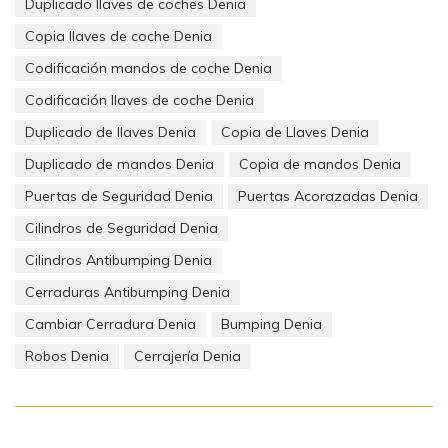
Duplicado llaves de coches Denia
La CUARTA RAZÓN, para TENER UNA COPIA DE LA LLAVE DEL
COCHE, y más si es codificada, es que a lo mejor no hay cerca
Copia llaves de coche Denia
un lugar para hacer una llave que le vaya bien a su coche.
Codificación mandos de coche Denia
La QUINTA RAZÓN, para TENER UNA COPIA DE LA LLAVE DEL
Codificación llaves de coche Denia
COCHE, es que es mucho más caro. Porque ahora hay que
buscar el código, que representa un coste, codificar la llave
Duplicado de llaves Denia
Copia de Llaves Denia
que representa otro coste y la propia llave, que representa
Duplicado de mandos Denia
Copia de mandos Denia
otro coste.
Puertas de Seguridad Denia
Puertas Acorazadas Denia
Cilindros de Seguridad Denia
Sin pensar en el tiempo que usted ha perdido y el estrés que le
Cilindros Antibumping Denia
ha generado.
Cerraduras Antibumping Denia
Cambiar Cerradura Denia
Bumping Denia
Robos Denia
Cerrajería Denia