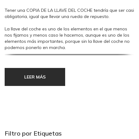
Tener una COPIA DE LA LLAVE DEL COCHE tendría que ser casi
obligatoria, igual que llevar una rueda de repuesto.
La llave del coche es uno de los elementos en el que menos
nos fijamos y menos caso le hacemos, aunque es uno de los
elementos más importantes, porque sin la llave del coche no
podemos ponerlo en marcha.
Ya podemos tener el mejor coche del mundo, que sin llave es
imposible ponerlo en marcha.
LEER MÁS
Ha de tener siempre una COPIA
DE LA LLAVE DEL COCHE, por
cinco RAZONES.
La PRIMERA RAZÓN para TENER UNA COPIA DE LA LLAVE DEL
COCHE, es obvia, sin llave usted nunca podrá poner el coche
Filtro por Etiquetas
en marcha, y por lo tanto, por mucho coche que tenga, sin