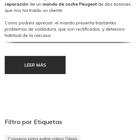
reparación
de un
mando de coche
Peugeot
de dos botones,
que nos ha traído un cliente.
Como podréis apreciar, el mando presenta bastantes
problemas de soldadura, que son rectificados, y deterioro
habitual de la carcasa.
En el vídeo también podéis ver cómo hacemos la lectura del
código de corte de la
llave
en la
máquina electrónica
y su
posterior corte, quedando así cortada como si saliera de
LEER MÁS
origen.
Espero que os guste.
Filtro por Etiquetas
Consejos para evitar robos Dénia