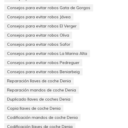
móviles (por poner un ejemplo) que los renovamos cada 2, 3 o
4 años (en ocasiones antes) y cuánto gastamos en una buena
Consejos para evitar robos Gata de Gorgos
cerradura.
Consejos para evitar robos Jávea
¡Seguiremos compartiendo noticias!
Consejos para evitar robos El Verger
Consejos para evitar robos Oliva
Consejos para evitar robos Safor
Muchas gracias por leernos.
Consejos para evitar robos La Marina Alta
Consejos para evitar robos Pedreguer
Tus Cerrajeros en Dénia.
Consejos para evitar robos Beniarbeig
Reparación llaves de coche Denia
Reparación mandos de coche Denia
Duplicado llaves de coches Denia
Copia llaves de coche Denia
Codificación mandos de coche Denia
Codificación llaves de coche Denia