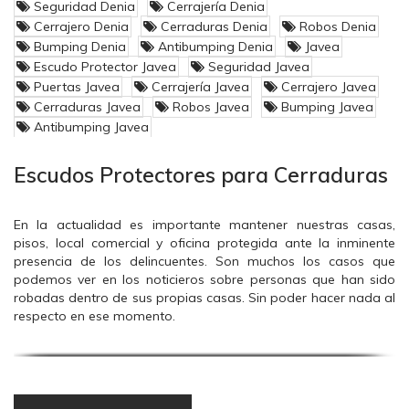
Seguridad Denia
Cerrajería Denia
Cerrajero Denia
Cerraduras Denia
Robos Denia
Pero
podemos prevenir y reducir
sus consecuencias si
Bumping Denia
Antibumping Denia
Javea
somos conscientes de que nos puede tocar
.
Escudo Protector Javea
Seguridad Javea
Puertas Javea
Cerrajería Javea
Cerrajero Javea
Ser víctima de un asalto es una lotería con un premio
Cerraduras Javea
Robos Javea
Bumping Javea
al que nadie quiere jugar
:(
Antibumping Javea
Instalemos elementos de seguridad que se comporten
como una verdaera barrera física frente al ataque y...
Escudos Protectores para Cerraduras
¡A disfrutar de nuestra seguridad!
siempre y cuando no
dejemos la llave debajo del felpudo ;-)
En la actualidad es importante mantener nuestras casas,
pisos, local comercial y oficina protegida ante la inminente
presencia de los delincuentes. Son muchos los casos que
podemos ver en los noticieros sobre personas que han sido
Nuestras puertas son como los airbag de los coches,
robadas dentro de sus propias casas. Sin poder hacer nada al
ojalá no tengan que demostrar su valía pero si las
respecto en ese momento.
atacan, se defienden con bravura.
Pero sin duda alguna son muchas las cosas que podemos
hacer para evitar que los ladrones entren en nuestras
propiedades a robar, solo es cuestión que busques en el
mercado la opción que más te convenga. Sin embargo los