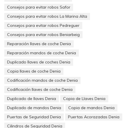
escudos.
Consejos para evitar robos Safor
Gracias a los materiales que utilizaron los fabricantes en el
Consejos para evitar robos La Marina Alta
proceso de elaboración, estos escudos son realmente
Consejos para evitar robos Pedreguer
resistentes a los ataques. Si eres de las personas que estás
buscando una buena opción para mantener alejados a los
Consejos para evitar robos Beniarbeig
amigos de lo ajeno, te recomiendo ampliamente el uso de
estos escudos protectores acorazados.
Reparación llaves de coche Denia
Reparación mandos de coche Denia
Pero es esencial que estos sean instalados por cerrajeros
profesionales, ya que hay personas que dicen ser cerrajeros
Duplicado llaves de coches Denia
pero son inexpertos y en vez de ofrecerte ayuda, lo que hacen
Copia llaves de coche Denia
es empeorar la situación que tengas en tu propiedad. Es
importante decirte que existen muchas empresas que fabrican
Codificación mandos de coche Denia
estos escudos.
Codificación llaves de coche Denia
Sin duda alguna la mejor marca de estos escudos es de
Duplicado de llaves Denia
Copia de Llaves Denia
DISEC. Otra cosa que debes saber es que estos escudos
vienen en muchos modelos, asegúrate que el que elijas sea
Duplicado de mandos Denia
Copia de mandos Denia
compatible con el cilindro de tu cerradura. Así que no lo
Puertas de Seguridad Denia
Puertas Acorazadas Denia
pienses más, ve cuanto antes y consigue en el mercado tu
escudo protector acorazado.
Cilindros de Seguridad Denia