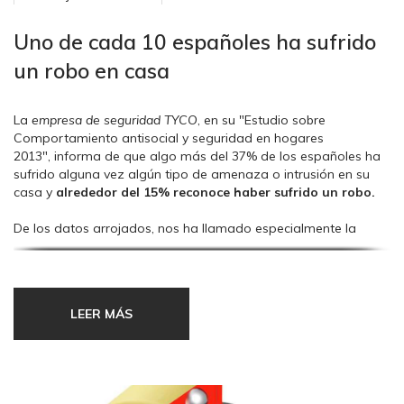
Uno de cada 10 españoles ha sufrido
un robo en casa
La
empresa de seguridad TYCO
, en su "Estudio sobre
Comportamiento antisocial y seguridad en hogares
2013", informa de que algo más del 37% de los españoles ha
sufrido alguna vez algún tipo de amenaza o intrusión en su
casa y
alrededor del 15% reconoce haber sufrido un robo.
De los datos arrojados, nos ha llamado especialmente la
atención el hecho de que en España alrededor de
4 de cada
100 personas deja una llave escondida cerca de casa
.
LEER MÁS
Y nosotros nos preguntamos: ¿para qué? ¿para dar respuesta
al "por si..." que tanto gusta a los amigos de lo ajeno?
Desde Eurosegur queremos informar de que
los robos con