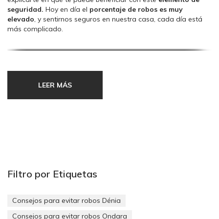
seguridad.
Hoy en día el
porcentaje de robos es muy
elevado
, y sentirnos seguros en nuestra casa, cada día está
más complicado.
La venta de cajas fuertes, crece día a día, ya que es la solución
más acertada, para salvaguardar nuestros bienes más
preciados.
LEER MÁS
Te contamos varios de los motivos por los que adquirir una:
Generan intimidad y tranquilidad
Como te comentábamos antes, si tienes miedo de que un
ladrón entre en tu casa y te robe tus objetos más preciados,
disponer de una caja fuerte en casa es la solución idónea, ya
que
dentro podrás introducir las escrituras de tu vivienda, tus
joyas, relojes, dinero… y se encontrarán protegidos en todo
Filtro por Etiquetas
momento
Beneficios en el seguro del hogar
Consejos para evitar robos Dénia
Mucha gente no lo sabe, pero disponer de una caja fuerte en
Consejos para evitar robos Ondara