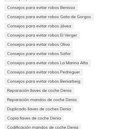
casa,
en la mayoría de los seguros supone en un descuento
,
Consejos para evitar robos Benissa
ya que se valora positivamente si la persona que está
contratando el seguro dispone de una caja fuerte, ya que
Consejos para evitar robos Gata de Gorgos
supone que existe un sistema de seguridad.
Consejos para evitar robos Jávea
Evita el deterioro de objetos, documentos, joyas…
Consejos para evitar robos El Verger
Si quieres evitar que tus objetos más preciados se dañen con
Consejos para evitar robos Oliva
el paso del tiempo, esta es una razón muy importante para
Consejos para evitar robos Safor
plantearte la compra de una caja fuerte, ya que estarán más
salvaguardados de ciertos factores como puede ser la
Consejos para evitar robos La Marina Alta
humedad, incendios…
Consejos para evitar robos Pedreguer
Puedes colocarla donde desees
Consejos para evitar robos Beniarbeig
Puedes dejarla a la vista, empotrarla dentro de la pared,
Reparación llaves de coche Denia
dentro de un armario, camuflarla...
Reparación mandos de coche Denia
Duplicado llaves de coches Denia
Copia llaves de coche Denia
Codificación mandos de coche Denia